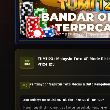
TUMI123 : Malaysia Toto 4D Mode Disko
TOP
Prize 123
INFO
Pertanyaan Seputar Toto Macau & Data Pengelua
FAQ
Apa bedanya mode Diskon, Full, dan Prize 123 di TUMI123?
Menembus dinginnya arena es kini bukan sekadar tentang kom