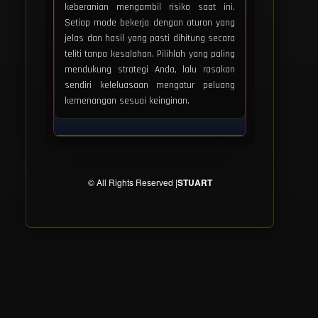
keberanian mengambil risiko saat ini.
Setiap mode bekerja dengan aturan yang
jelas dan hasil yang pasti dihitung secara
teliti tanpa kesalahan. Pilihlah yang paling
mendukung strategi Anda, lalu rasakan
sendiri keleluasaan mengatur peluang
kemenangan sesuai keinginan.
© All Rights Reserved |
STUART