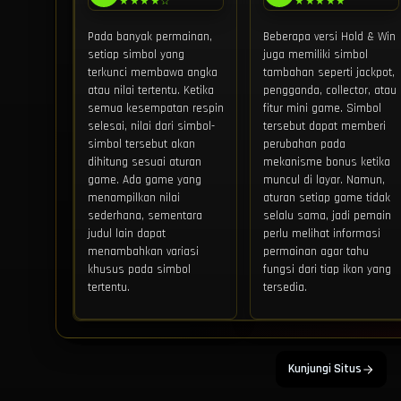
★★★★☆
★★★★★
Pada banyak permainan,
Beberapa versi Hold & Win
setiap simbol yang
juga memiliki simbol
terkunci membawa angka
tambahan seperti jackpot,
atau nilai tertentu. Ketika
pengganda, collector, atau
semua kesempatan respin
fitur mini game. Simbol
selesai, nilai dari simbol-
tersebut dapat memberi
simbol tersebut akan
perubahan pada
dihitung sesuai aturan
mekanisme bonus ketika
game. Ada game yang
muncul di layar. Namun,
menampilkan nilai
aturan setiap game tidak
sederhana, sementara
selalu sama, jadi pemain
judul lain dapat
perlu melihat informasi
menambahkan variasi
permainan agar tahu
khusus pada simbol
fungsi dari tiap ikon yang
tertentu.
tersedia.
Kunjungi Situs