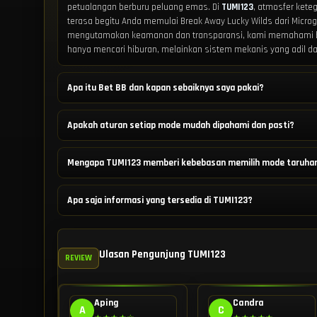
petualangan berburu peluang emas. Di
TUMI123
, atmosfer kete
terasa begitu Anda memulai Break Away Lucky Wilds dari Micro
mengutamakan keamanan dan transparansi, kami memahami ba
hanya mencari hiburan, melainkan sistem mekanis yang adil da
Apa itu Bet BB dan kapan sebaiknya saya pakai?
Apakah aturan setiap mode mudah dipahami dan pasti?
Mengapa TUMI123 memberi kebebasan memilih mode taruha
Apa saja informasi yang tersedia di TUMI123?
Ulasan Pengunjung TUMI123
REVIEW
Aping
Candra
A
C