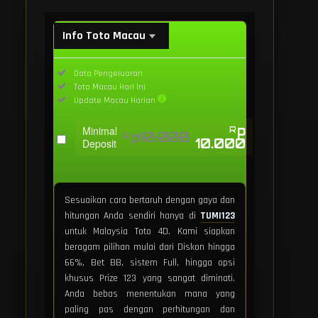
Info Toto Macau
88
Informasi Toto Macau
$
Included:
Data Pengeluaran
SELECTED
Included:
Toto Macau Hari Ini
Use, by you or one client, in a single end
Included:
Update Macau Harian
product which end users
are not
charged for.
The total price includes the item price and a
Minimal
Rp
Rp10.000
buyer fee.
10.000
Deposit
View
license
Sesuaikan cara bertaruh dengan gaya dan
details
hitungan Anda sendiri hanya di
TUMI123
untuk Malaysia Toto 4D. Kami siapkan
beragam pilihan mulai dari Diskon hingga
66%, Bet BB, sistem Full, hingga opsi
khusus Prize 123 yang sangat diminati.
Anda bebas menentukan mana yang
paling pas dengan perhitungan dan